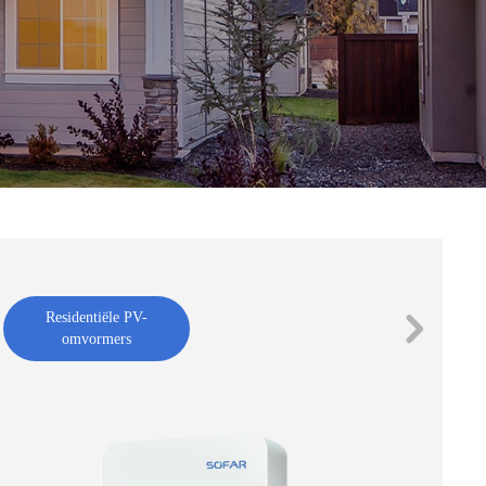
Residentiële PV-
omvormers