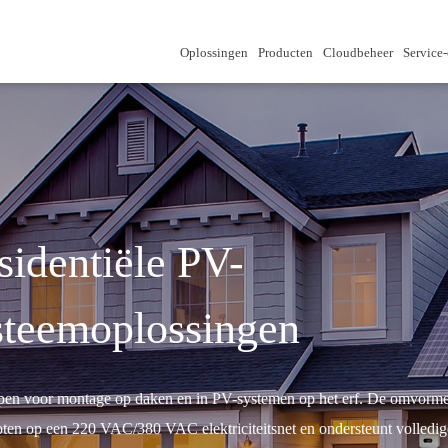
Oplossingen
Producten
Cloudbeheer
Service
sidentiële PV-
steemoplossingen
en voor montage op daken en in PV-systemen op het erf. De omvorme
oten op een 220 VAC/380 VAC elektriciteitsnet en ondersteunt volledig