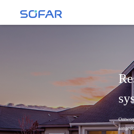
Re
sy
Ontworp
aangesl