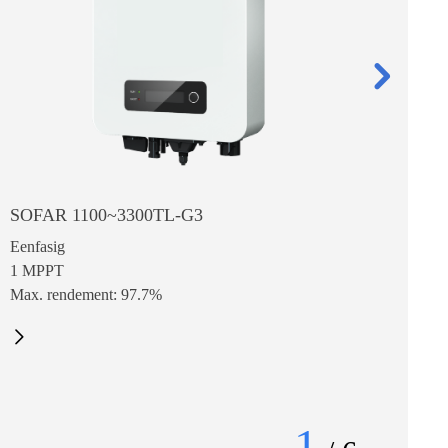
SOFAR 1100~3300TL-G3
SOFAR 3
Eenfasig
Eenfasig
1 MPPT
2 MPPT's
Max. rendement: 97.7%
Max. ingang
1