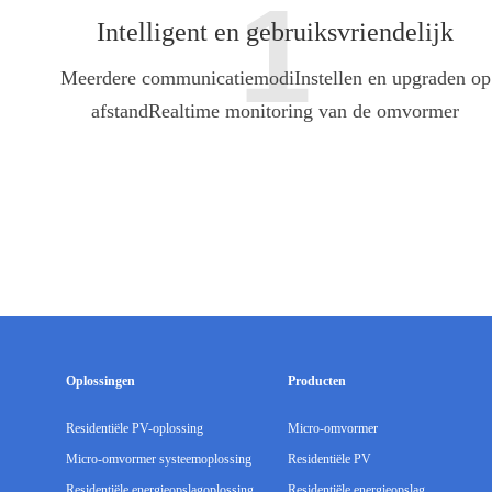
1
Intelligent en gebruiksvriendelijk
Meerdere communicatiemodi
Instellen en upgraden op
afstand
Realtime monitoring van de omvormer
Oplossingen
Producten
Residentiële PV-oplossing
Micro-omvormer
Micro-omvormer systeemoplossing
Residentiële PV
Residentiële energieopslagoplossing
Residentiële energieopslag