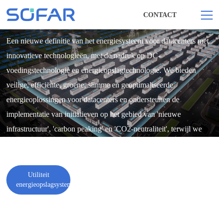
CONTACT
UTILITEIT ENERGIEOPSLAGOPLOSSINGEN
Een nieuwe definitie van het energiesysteem voor datacenters met
innovatieve technologieën, met de nadruk op DC-
voedingstechnologie en energieopslagtechnologie. We bieden
veilige, efficiënte, groene, slimme en geoptimaliseerde
energieoplossingen voor datacenters en ondersteunen de
implementatie van initiatieven op het gebied van 'nieuwe
infrastructuur', 'carbon peaking' en 'CO2-neutraliteit', terwijl we
groene energie voor datacenters leveren.
Utiliteit
energieopslagsystemen